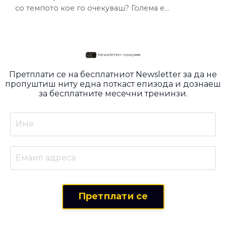
со темпото кое го очекуваш? Голема е
веројатноста дека ги правиш овие три грешки.
Вработуваш без структура Не мериш резултати
Се решаваш сам/а Токму во оваа епизода ќе
зборуваме за овие три работи низ конкретни
Newsletter пријава
примери кои ќе ти помогнат првенствено да го
Претплати се на бесплатниот Newsletter за да не
сфатиш нивното значење, а подоцна и ги
пропуштиш ниту една поткаст епизода и дознаеш
примениш во твојот бизнис. Претпри...
за бесплатните месечни тренинзи.
Претплати се