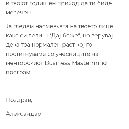
и твојот годишен приход да ти биде
месечен.
Ја гледам насмевката на твоето лице
како си велиш “Дај боже“, но верувај
дека тоа нормален раст кој го
постигнуваме со учесниците на
менторскиот Business Mastermind
програм.
Поздрав,
Александар