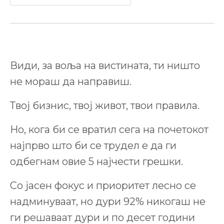
Види, за воља на вистината, ти ништо
не мораш да направиш.
Твој бизнис, твој живот, твои правила.
Но, кога би се вратил сега на почетокот
најпрво што би се трудел е да ги
одбегнам овие 5 најчести грешки.
Со јасен фокус и приоритет лесно се
надминуваат, но дури 92% никогаш не
ги решаваат дури и по десет години