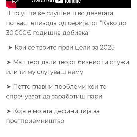
Што уште ќе слушнеш во деветата
поткаст епизода од серијалот “Како до
30.000€ годишна добивка“
➤ Кои се твоите први цели за 2025
➤ Мал тест дали твојот бизнис ти служи
или ти му слугуваш нему
➤ Петте главни проблеми кои те
спречуваат да заработиш пари
➤ Која е мојата дефиниција за
претприемништво