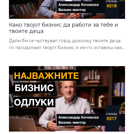
Како твојот бизнис да работи за тебе и
твоите деца
Дали би се чуствувал горд, доколку твоите деца
го продолжат твојот бизнис и им го оставиш како
траен капитал? Повеќе никогаш да не мораат да
се мачат како тебе. Звучи добра идеја? Токму во
оваа поткаст епизода зборувам за стратегијата
која ја применуваат претприемачите кои ги
менторирам. Оваа вежба ја користиме како би
погледнале 10, 20 години во иднина и ја видат
идеалната верзија на својот б...