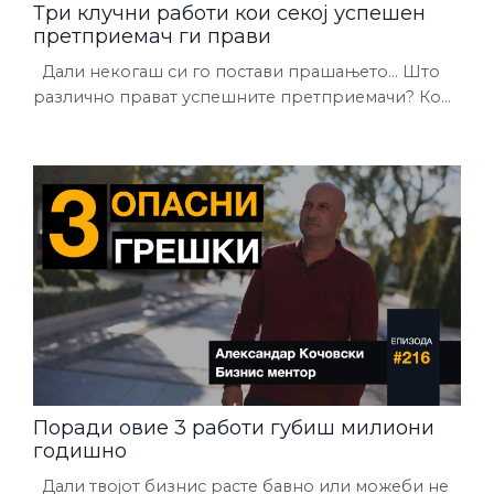
Три клучни работи кои секој успешен
претприемач ги прави
Дали некогаш си го постави прашањето... Што
различно прават успешните претприемачи? Кои
се нивните навики? Како го структурираат
бизнисот? Како се толку организирани... Не знам
за тебе, но јас постојано си ги поставував овие
прашања во минатото. И да, денес веќе не е табу
тема. Магијата е откриена. Само вешто се
справуваат во овие 3 главни работи кои ги
разглобувам во детали и преку примери в...
Поради овие 3 работи губиш милиони
годишно
Дали твојот бизнис расте бавно или можеби не