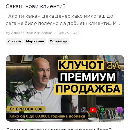
Сакаш нови клиенти?
Ако ти кажам дека денес како никогаш до
сега не било полесно да добиеш клиенти... И
тоа не било какви, туку токму такви какви што
by Александар Кочовски — Dec 23, 2024
сакаш. Дали би ми верувал/а? Епа токму во тоа
Клиенти
Маркетинг
Стратегија
е проблемот! Ако ти не веруваш, логично зошто
би инвестирал во маркетинг? Замисли во
центар има банкомат во кој ти ста...