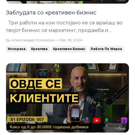
Заблудата со креативен бизнис
Три работи на кои постојано ќе се враќаш во
твојот бизнис се маркетинг, продажба и
испорака. Секогаш ќе се трудиш да ги
by Александар Кочовски — Dec 26, 2024
подобриш овие клучни работи. Дали ќе се
Испорака
Креатива
Креативен Бизнис
Работа По Мерка
фокусираш да добиеш што повеќе
потенцијални клиенти Како да ги затвараш
полесно продажбите и продадеш што повеќе
или Како побрзо да ...