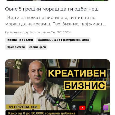
Овие 5 грешки мораш да ги одбегнеш
Види, за воља на вистината, ти ништо не
мораш да направиш. Твој бизнис, твој живот,
твои правила. Но, кога би се вратил сега на
by Александар Кочовски — Dec 30, 2024
почетокот најпрво што би се трудел е да ги
Главни Пробелми
Дафиниција За Претприемништво
одбегнам овие 5 најчести грешки. Со јасен
Приоритети
Јасни Цели
фокус и приоритет лесно се надминуваат, но
дури 92% никогаш не ги решаваат дури и...