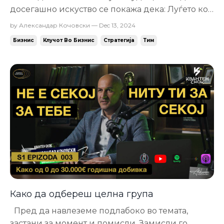
досегашно искуство се покажа дека: Луѓето кои
многу работаат и не заработуваат колку што
by Александар Кочовски — Dec 13, 2024
сакаат: Или незнаат што работаат или она што го
Бизнис
Клучот Во Бизнис
Стратегија
Тим
знаат, од некоја причина не го работаат.
Најчесто нешто што го забележувам кај
повеќето луѓе не е дека незнаат...
Како да одбереш целна група
Пред да навлеземе подлабоко во темата,
застани за момент и помисли. Замисли го