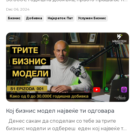
кое треба јасно да одговориш е: Колку клиенти/
Dec 06, 2024
продажби ти се потребни? И ова прашање
Бизнис
Добивка
Најкраток Пат
Услужен Бизнис
кога го дискурирам со луѓето кои ги
менторирам, често ги збунува. Па обично велат:
“Како да поставам финансиски цели кога ј...
Кој бизнис модел највеќе ти одговара
Денес сакам да споделам со тебе за трите
бизнис модели и одбереш еден кој највеќе ти