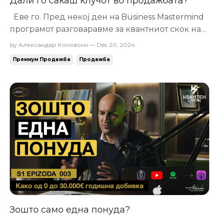
Дали го сакаш клучот во продажбата?
Еве го. Пред некој ден на Business Mastermind
програмот разговаравме за квантниот скок на
еден од учесниците. До мај месец 2024
by Александар Кочовски — Dec 20, 2024
остваруваше просечна дневна продажба од
Премиум Продажба
Продажба
2.000€, а продажните разговори им траеле
близу еден час. Покрај тоа што го подобривме
неговиот маркетинг да се обраќа јасно и н...
Зошто само една понуда?