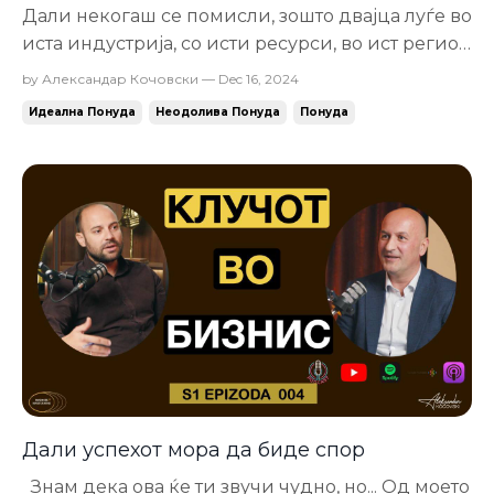
Дали некогаш се помисли, зошто двајца луѓе во
иста индустрија, со исти ресурси, во ист регион
ќе започнат бизнис... и по неколку години
by Александар Кочовски — Dec 16, 2024
едниот ќе се искачи на 1.000.000 евра промет и
Идеална Понуда
Неодолива Понуда
Понуда
повеќе. Ќе заработи куп пари и има слободно
време. Ќе има одличен тим и куп клиенти,
додека... другиот и понатаму ...
Дали успехот мора да биде спор
Знам дека ова ќе ти звучи чудно, но... Од моето