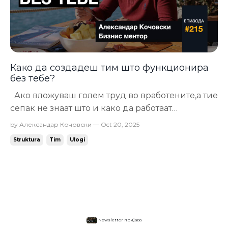
Како да создадеш тим што функционира
без тебе?
Ако вложуваш голем труд во вработените,а тие
сепак не знаат што и како да работаат
самостојно... Голема е веројатноста дека една од
by Александар Кочовски — Oct 20, 2025
овие три основни работи си ги пропуштил.
Struktura
Tim
Ulogi
Организациска структура Дефинирање на
улоги Работни состаноци Ако веќе ти е
смачено да се објаснуваш по сто пати за е...
Newsletter пријава