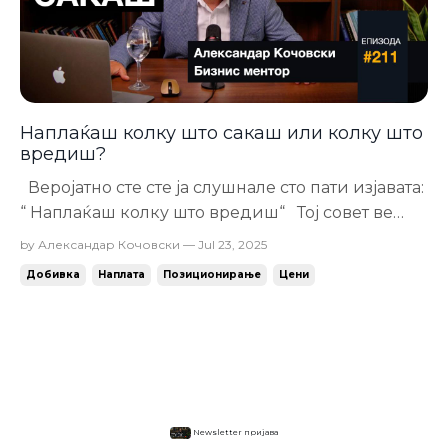
Наплаќаш колку што сакаш или колку што
вредиш?
Веројатно сте сте ја слушнале сто пати изјавата:
“ Наплаќаш колку што вредиш“ Тој совет ве
држи заглавени. Бидејќи вашата вредност не е
by Александар Кочовски — Jul 23, 2025
на продажба. Вие не сте на продажба... Туку
Добивка
Наплата
Позиционирање
Цени
вашата понуда. Цените не се однесуваат на тоа
што сте и кои сте вие. Дури не се однесуваат
ниту на тоа колку с...
Newsletter пријава