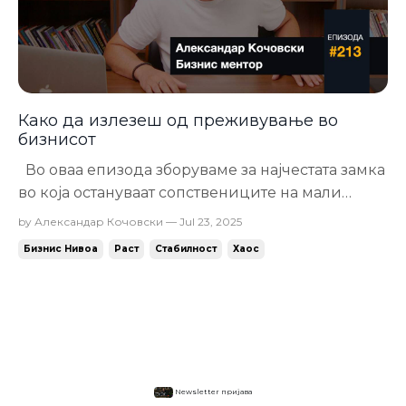
Како да излезеш од преживување во
бизнисот
Во оваа епизода зборуваме за најчестата замка
во која остануваат сопствениците на мали
бизниси – нивото на преживување. 👉 Ќе ги
by Александар Кочовски — Jul 23, 2025
откриеш трите претприемачки идентитети:
Бизнис Нивоа
Раст
Стабилност
Хаос
Сонувач – сто идеи, нула реализација.
Реализатор – работи многу, но без стратегија.
Аналитичар – сè анализира, но ретко...
Newsletter пријава