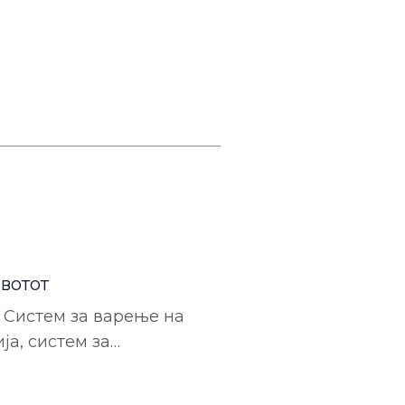
ивотот
. Систем за варење на
ја, систем за
екој автомобил е составен
ола на управување,