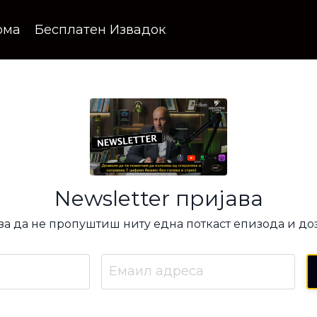
ома
Бесплатен Извадок
Newsletter пријава
 за да не пропуштиш ниту една поткаст епизода и д