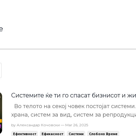
е
Системите ќе ти го спасат бизнисот и ж
Во телото на секој човек постојат системи
храна, систем за вид, систем за репродукци
циркулација, нервен систем... Исто така с
by Александар Кочовски — Mar 26, 2025
од системи и подсистеми. Систем за контр
Ефективност
Ефикасност
Системи
Слобоно Време