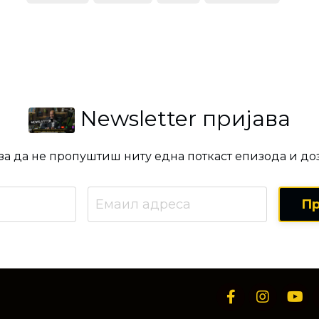
систем за сопирање, систем за гориво, систе
Newsletter пријава
 за да не пропуштиш ниту една поткаст епизода и д
Пр