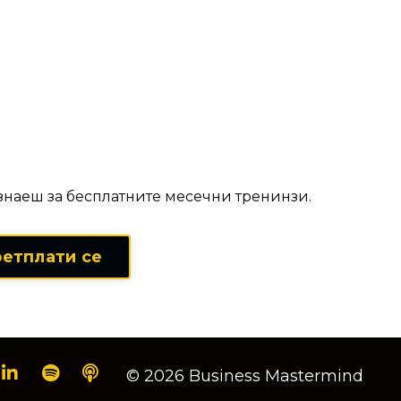
м за ...
ознаеш за бесплатните месечни тренинзи.
етплати се
© 2026 Business Mastermind