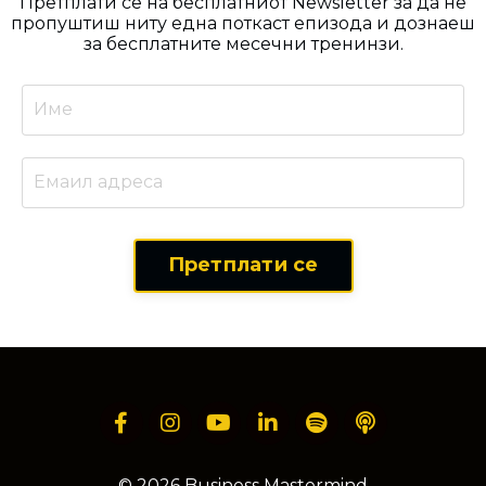
Претплати се на бесплатниот Newsletter за да не
пропуштиш ниту една поткаст епизода и дознаеш
за бесплатните месечни тренинзи.
Претплати се
© 2026 Business Mastermind