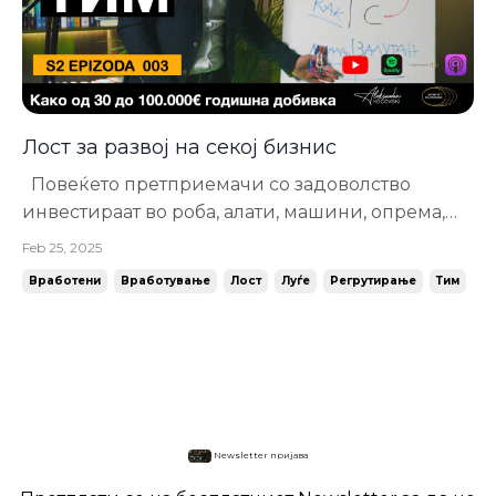
Лост за развој на секој бизнис
Повеќето претприемачи со задоволство
инвестираат во роба, алати, машини, опрема,
софтвер, објекти... Притоа заборавајќи дека тие
Feb 25, 2025
првенствено се во бизнис со луѓе. И токму тоа е
Вработени
Вработување
Лост
Луѓе
Регрутирање
Тим
најголема нивна главоболка. Мислат дека со
вработувањето го решиле проблемот, а
всушност тука започнуваат сите проблем...
Newsletter пријава