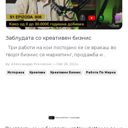
Заблудата со креативен бизнис
Три работи на кои постојано ќе се враќаш во
твојот бизнис се маркетинг, продажба и
испорака. Секогаш ќе се трудиш да ги
by Александар Кочовски — Dec 26, 2024
подобриш овие клучни работи. Дали ќе се
Испорака
Креатива
Креативен Бизнис
Работа По Мерка
фокусираш да добиеш што повеќе
потенцијални клиенти Како да ги затвараш
полесно продажбите и продадеш што повеќе
или Како побрзо да ...
Newsletter пријава