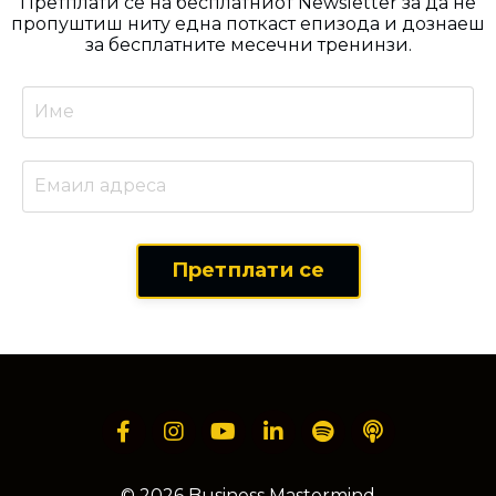
Претплати се на бесплатниот Newsletter за да не
пропуштиш ниту една поткаст епизода и дознаеш
за бесплатните месечни тренинзи.
Претплати се
© 2026 Business Mastermind